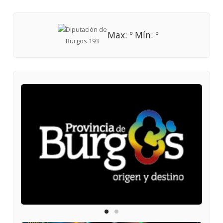
Max: º Mín: º