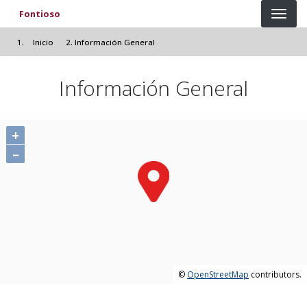
Pasar al contenido principal
Fontioso
Inicio
Información General
Información General
+
–
©
OpenStreetMap
contributors.